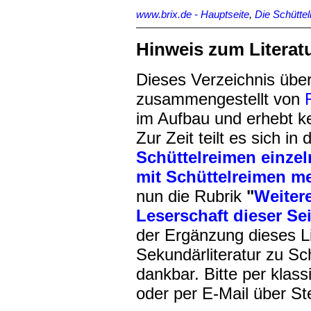
www.brix.de - Hauptseite
,
Die Schütte
Hinweis zum Literat
Dieses Verzeichnis über
zusammengestellt von
im Aufbau und erhebt ke
Zur Zeit teilt es sich in
Schüttelreimen einzel
mit Schüttelreimen me
nun die Rubrik
"
Weitere
Leserschaft dieser Se
der Ergänzung dieses Li
Sekundärliteratur zu Sch
dankbar. Bitte per klas
oder per E-Mail über St